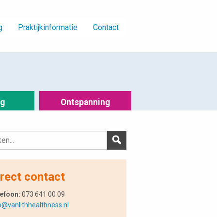
g
Praktijkinformatie
Contact
ng
Ontspanning
rect contact
efoon:
073 641 00 09
o@vanlithhealthness.nl