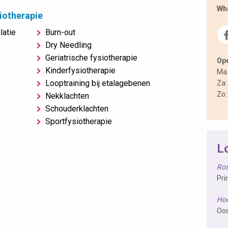
Wh
iotherapie
latie
Burn-out
Dry Needling
Geriatrische fysiotherapie
Ope
Kinderfysiotherapie
Ma 
Looptraining bij etalagebenen
Za:
Zo:
Nekklachten
Schouderklachten
Sportfysiotherapie
L
Ro
Pri
Hoc
Oos