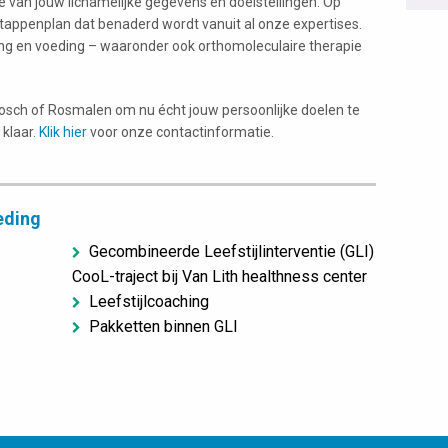
 van jouw lichamelijke gegevens en doelstellingen. Op
tappenplan dat benaderd wordt vanuit al onze expertises.
ing en voeding – waaronder ook orthomoleculaire therapie
Bosch of Rosmalen om nu écht jouw persoonlijke doelen te
 klaar.
Klik hier
voor onze contactinformatie.
eding
Gecombineerde Leefstijlinterventie (GLI)
CooL-traject bij Van Lith healthness center
Leefstijlcoaching
Pakketten binnen GLI