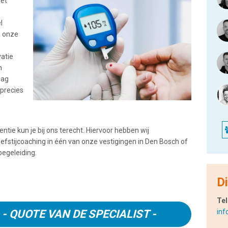
met
l
a onze
atie
n
dag
 precies
ntie kun je bij ons terecht. Hiervoor hebben wij
leefstijcoaching in één van onze vestigingen in Den Bosch of
begeleiding.
Di
Tel
- QUOTE VAN DE SPECIALIST -
inf