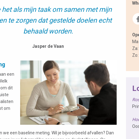
Wh
e het als mijn taak om samen met mijn
en te zorgen dat gestelde doelen echt
behaald worden.
Ope
Ma 
Jasper de Vaan
Za:
Zo:
ing
aan een
Welk
L
 om dit
uiste
Ro
alisten
Pri
ebt om
Hoc
Oos
n we een baseline meting. Wil je bijvoorbeeld afvallen? Dan