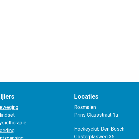
ijlers
Locaties
eweging
Rosmalen
indset
Prins Clausstraat 1a
ysiotherapie
Hockeyclub Den Bosch
oeding
Oosterplasweg 35
ntspanning