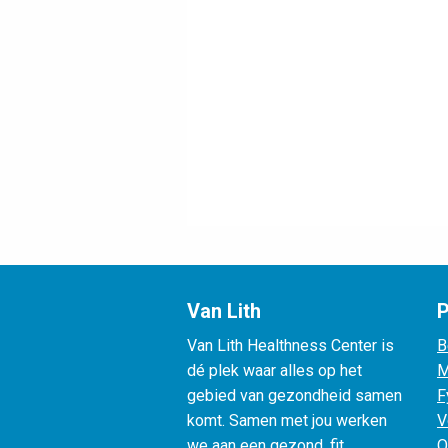
Van Lith
P
Van Lith Healthness Center is
B
dé plek waar alles op het
M
gebied van gezondheid samen
F
komt. Samen met jou werken
V
we aan een gezond, fit,
O