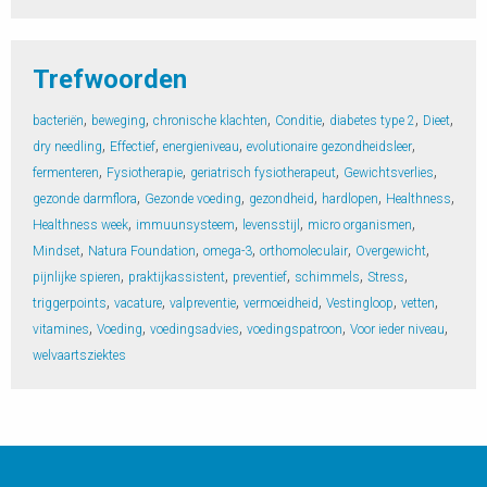
Trefwoorden
,
,
,
,
,
,
bacteriën
beweging
chronische klachten
Conditie
diabetes type 2
Dieet
,
,
,
,
dry needling
Effectief
energieniveau
evolutionaire gezondheidsleer
,
,
,
,
fermenteren
Fysiotherapie
geriatrisch fysiotherapeut
Gewichtsverlies
,
,
,
,
,
gezonde darmflora
Gezonde voeding
gezondheid
hardlopen
Healthness
,
,
,
,
Healthness week
immuunsysteem
levensstijl
micro organismen
,
,
,
,
,
Mindset
Natura Foundation
omega-3
orthomoleculair
Overgewicht
,
,
,
,
,
pijnlijke spieren
praktijkassistent
preventief
schimmels
Stress
,
,
,
,
,
,
triggerpoints
vacature
valpreventie
vermoeidheid
Vestingloop
vetten
,
,
,
,
,
vitamines
Voeding
voedingsadvies
voedingspatroon
Voor ieder niveau
welvaartsziektes