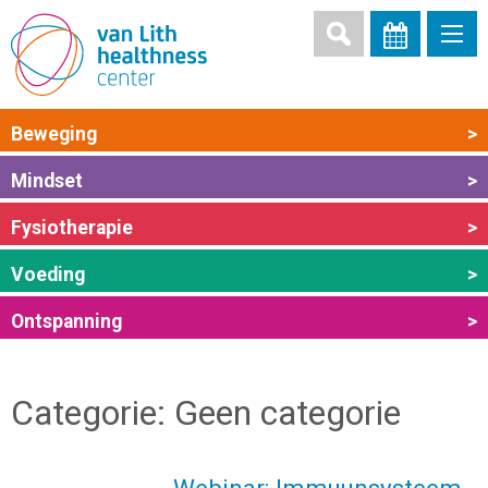
Beweging
>
Mindset
>
Fysiotherapie
>
Voeding
>
Ontspanning
>
Categorie:
Geen categorie