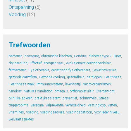
Ontspanning
(6)
Voeding
(12)
Trefwoorden
,
,
,
,
,
,
bacteriën
beweging
chronische klachten
Conditie
diabetes type 2
Dieet
,
,
,
,
dry needling
Effectief
energieniveau
evolutionaire gezondheidsleer
,
,
,
,
fermenteren
Fysiotherapie
geriatrisch fysiotherapeut
Gewichtsverlies
,
,
,
,
,
gezonde darmflora
Gezonde voeding
gezondheid
hardlopen
Healthness
,
,
,
,
Healthness week
immuunsysteem
levensstijl
micro organismen
,
,
,
,
,
Mindset
Natura Foundation
omega-3
orthomoleculair
Overgewicht
,
,
,
,
,
pijnlijke spieren
praktijkassistent
preventief
schimmels
Stress
,
,
,
,
,
,
triggerpoints
vacature
valpreventie
vermoeidheid
Vestingloop
vetten
,
,
,
,
,
vitamines
Voeding
voedingsadvies
voedingspatroon
Voor ieder niveau
welvaartsziektes