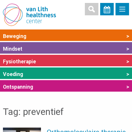
Beweging
>
Mindset
>
Fysiotherapie
>
Voeding
>
Ontspanning
>
Tag:
preventief