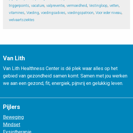
,
,
,
,
,
,
triggerpoints
vacature
valpreventie
vermoeidheid
Vestingloop
vetten
,
,
,
,
,
vitamines
Voeding
voedingsadvies
voedingspatroon
Voor ieder niveau
welvaartsziektes
Van Lith
Van Lith Healthness Center is dé plek waar alles op het
gebied van gezondheid samen komt. Samen met jou werken
we aan een gezond, fit, energiek, pijnvrij en gelukkig leven.
Pijlers
Beweging
Mindset
Fysiotherapie