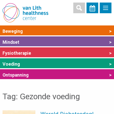
Beweging
>
Mindset
>
Fysiotherapie
>
Voeding
>
Ontspanning
>
Tag:
Gezonde voeding