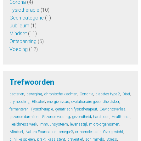
Corona
(4)
Fysiotherapie
(10)
Geen categorie
(1)
Jubileum
(1)
Mindset
(11)
Ontspanning
(6)
Voeding
(12)
Trefwoorden
,
,
,
,
,
,
bacteriën
beweging
chronische klachten
Conditie
diabetes type 2
Dieet
,
,
,
,
dry needling
Effectief
energieniveau
evolutionaire gezondheidsleer
,
,
,
,
fermenteren
Fysiotherapie
geriatrisch fysiotherapeut
Gewichtsverlies
,
,
,
,
,
gezonde darmflora
Gezonde voeding
gezondheid
hardlopen
Healthness
,
,
,
,
Healthness week
immuunsysteem
levensstijl
micro organismen
,
,
,
,
,
Mindset
Natura Foundation
omega-3
orthomoleculair
Overgewicht
,
,
,
,
,
pijnlijke spieren
praktijkassistent
preventief
schimmels
Stress