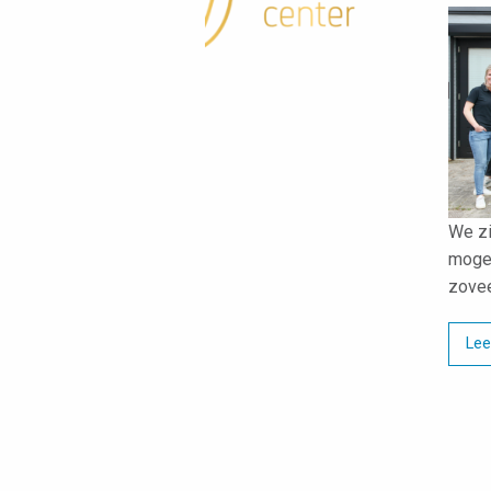
We zi
mogen
zovee
Lee