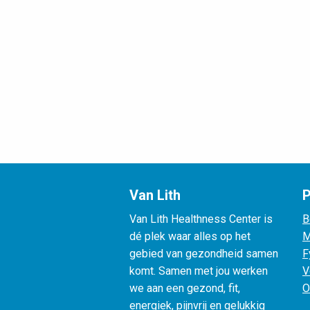
Van Lith
P
Van Lith Healthness Center is
B
dé plek waar alles op het
M
gebied van gezondheid samen
F
komt. Samen met jou werken
V
we aan een gezond, fit,
O
energiek, pijnvrij en gelukkig