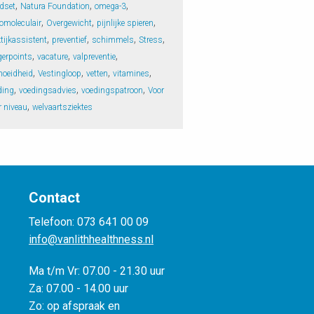
,
,
,
dset
Natura Foundation
omega-3
,
,
,
omoleculair
Overgewicht
pijnlijke spieren
,
,
,
,
tijkassistent
preventief
schimmels
Stress
,
,
,
gerpoints
vacature
valpreventie
,
,
,
,
moeidheid
Vestingloop
vetten
vitamines
,
,
,
ding
voedingsadvies
voedingspatroon
Voor
,
r niveau
welvaartsziektes
Contact
Telefoon: 073 641 00 09
info@vanlithhealthness.nl
Ma t/m Vr: 07.00 - 21.30 uur
Za: 07.00 - 14.00 uur
Zo: op afspraak en