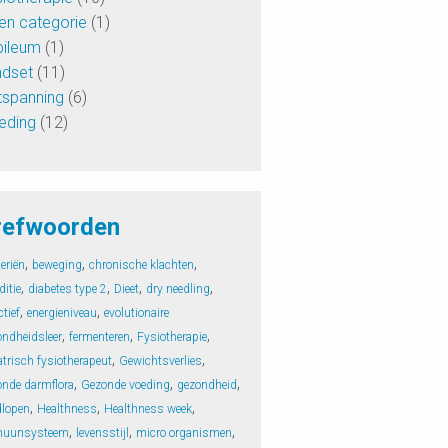
en categorie
(1)
bileum
(1)
ndset
(11)
tspanning
(6)
eding
(12)
refwoorden
,
,
,
eriën
beweging
chronische klachten
,
,
,
,
itie
diabetes type 2
Dieet
dry needling
,
,
ctief
energieniveau
evolutionaire
,
,
,
ondheidsleer
fermenteren
Fysiotherapie
,
,
atrisch fysiotherapeut
Gewichtsverlies
,
,
,
onde darmflora
Gezonde voeding
gezondheid
,
,
,
dlopen
Healthness
Healthness week
,
,
,
uunsysteem
levensstijl
micro organismen