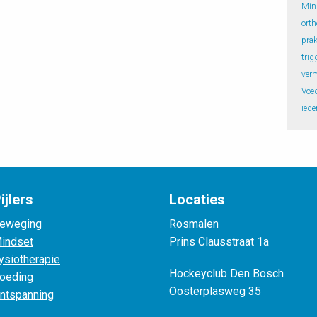
Min
orth
prak
trig
ver
Voe
iede
ijlers
Locaties
eweging
Rosmalen
indset
Prins Clausstraat 1a
ysiotherapie
Hockeyclub Den Bosch
oeding
Oosterplasweg 35
ntspanning