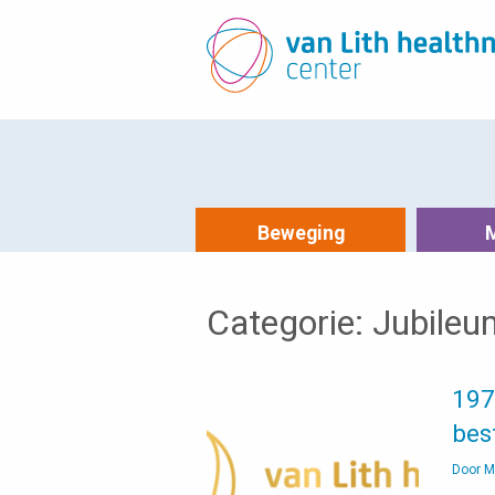
Beweging
Categorie:
Jubileu
197
best
Door
M