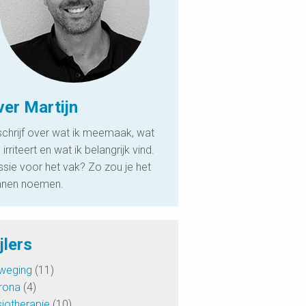
ver Martijn
schrijf over wat ik meemaak, wat
irriteert en wat ik belangrijk vind.
sie voor het vak? Zo zou je het
nnen noemen.
jlers
weging
(11)
rona
(4)
iotherapie
(10)