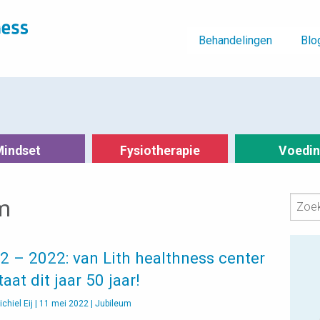
Behandelingen
Blo
Mindset
Fysiotherapie
Voedi
m
2 – 2022: van Lith healthness center
aat dit jaar 50 jaar!
ichiel Eij
|
11 mei 2022
|
Jubileum