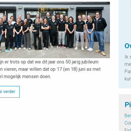
O
Ik 
jn er trots op dat we dit jaar ons 50 jarig jubileum
me 
 vieren, maar willen dat op 17 (en 18) juni as met
Pas
l mogelijk mensen doen.
ku
s verder
Pi
Be
Co
Fys