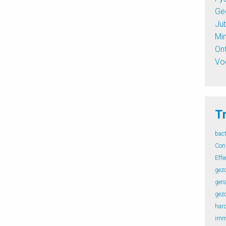
Ge
Ju
Mi
On
Vo
T
bact
Cond
Effe
gez
geri
gez
har
imm