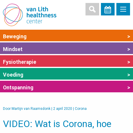
Beweging
>
Mindset
>
Fysiotherapie
>
Voeding
>
Ontspanning
>
Door
Martijn van Raamsdonk
|
2 april 2020
|
Corona
VIDEO: Wat is Corona, hoe