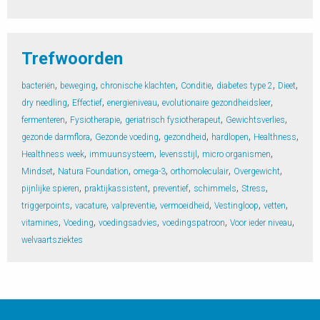
Trefwoorden
,
,
,
,
,
,
bacteriën
beweging
chronische klachten
Conditie
diabetes type 2
Dieet
,
,
,
,
dry needling
Effectief
energieniveau
evolutionaire gezondheidsleer
,
,
,
,
fermenteren
Fysiotherapie
geriatrisch fysiotherapeut
Gewichtsverlies
,
,
,
,
,
gezonde darmflora
Gezonde voeding
gezondheid
hardlopen
Healthness
,
,
,
,
Healthness week
immuunsysteem
levensstijl
micro organismen
,
,
,
,
,
Mindset
Natura Foundation
omega-3
orthomoleculair
Overgewicht
,
,
,
,
,
pijnlijke spieren
praktijkassistent
preventief
schimmels
Stress
,
,
,
,
,
,
triggerpoints
vacature
valpreventie
vermoeidheid
Vestingloop
vetten
,
,
,
,
,
vitamines
Voeding
voedingsadvies
voedingspatroon
Voor ieder niveau
welvaartsziektes